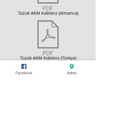
Tüzük AKM Koblenz (Almanca)
Tüzük AKM Koblenz (Türkçe)
Facebook
Adres
© 2016 Koblenz ve Çevresi Alevi Kültür
Merkezi
Adres
Hakkımızda
In der Lieblich 4
İletişim
56427 Siershahn
Kurslarımız
Güncel
Yönetim Kolları
Hukuki
Bilgiler
Künye
Veri koruma
DSGVO