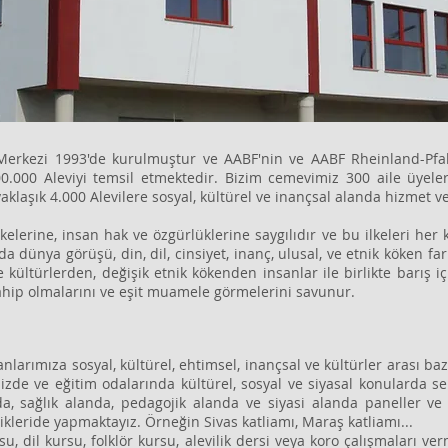
 Merkezi 1993'de kurulmuştur ve AABF'nin ve AABF Rheinland-Pfal
00.000 Aleviyi temsil etmektedir. Bizim cemevimiz 300 aile üyel
klaşık 4.000 Alevilere sosyal, kültürel ve inançsal alanda hizmet 
lerine, insan hak ve özgürlüklerine saygılıdır ve bu ilkeleri her
nda dünya görüşü, din, dil, cinsiyet, inanç, ulusal, ve etnik köken
e kültürlerden, değişik etnik kökenden insanlar ile birlikte barış
sahip olmalarını ve eşit muamele görmelerini savunur.
nlarımıza sosyal, kültürel, ehtimsel, inançsal ve kültürler arası 
mizde ve eğitim odalarında kültürel, sosyal ve siyasal konularda s
a, sağlık alanda, pedagojik alanda ve siyasi alanda paneller ve
kleride yapmaktayız. Örneğin Sivas katliamı, Maraş katliamı...
 dil kursu, folklör kursu, alevilik dersi veya koro çalışmaları verm