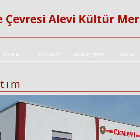
e Çevresi Alevi Kültür Me
Projeler
Kurslarımız
Alevilik Öğretisi
Güncel
ıtım