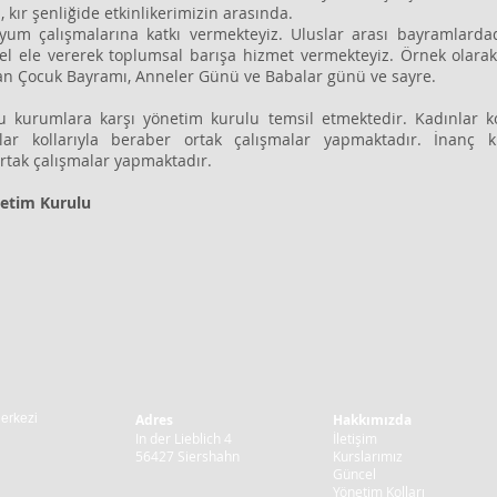
 kır şenliğide etkinlikerimizin arasında.
uyum çalışmalarına katkı vermekteyiz. Uluslar arası bayramlard
l ele vererek toplumsal barışa hizmet vermekteyiz. Örnek olarak
an Çocuk Bayramı, Anneler Günü ve Babalar günü ve sayre.
 kurumlara karşı yönetim kurulu temsil etmektedir. Kadınlar ko
nlar kollarıyla beraber ortak çalışmalar yapmaktadır. İnanç
 ortak çalışmalar yapmaktadır.
netim Kurulu
Merkezi
Adres
Hakkımızda
In der Lieblich 4
İletişim
56427 Siershahn
Kurslarımız
Güncel
Yönetim Kolları