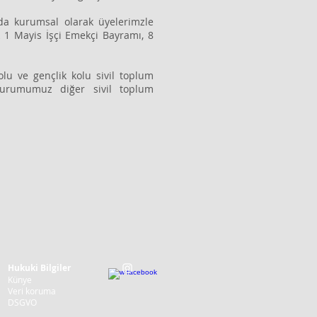
ada kurumsal olarak üyelerimzle
 1 Mayis İşçi Emekçi Bayramı, 8
lu ve gençlik kolu sivil toplum
 kurumumuz diğer sivil toplum
Hukuki Bilgiler
Künye
Veri koruma
DSGVO