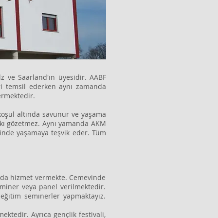
z ve Saarland'ın üyesidir. AABF
eri temsil ederken aynı zamanda
vermektedir.
 koşul altında savunur ve yaşama
 farkı gözetmez. Aynı yamanda AKM
 içinde yaşamaya teşvik eder. Tüm
bazda hizmet vermekte. Cemevinde
eminer veya panel verilmektedir.
 eğitim semınerler yapmaktayız.
ektedir. Ayrıca gençlik festivali,