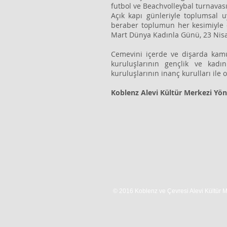
futbol ve Beachvolleybal turnavası,
Açık kapı günleriyle toplumsal 
beraber toplumun her kesimiyle e
Mart Dünya Kadınla Günü, 23 Nis
Cemevini içerde ve dişarda kamu
kuruluşlarının gençlik ve kadı
kuruluşlarının inanç kurulları ile
Koblenz Alevi Kültür Merkezi Yö
© 2016 Koblenz ve Çevresi Alevi Kültür 